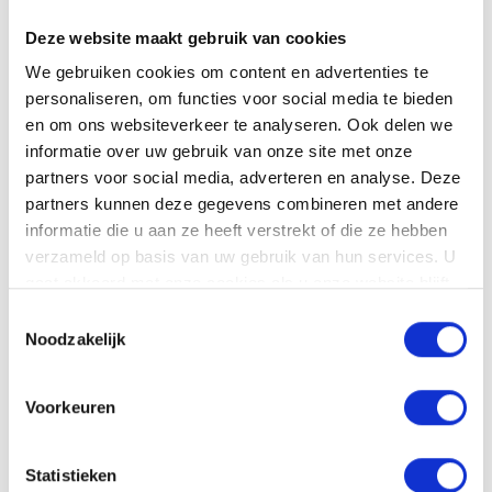
urenregistratie. Gebruik daarom een app of tool
Deze website maakt gebruik van cookies
waarin je gemakkelijk gewerkte uren kunt
We gebruiken cookies om content en advertenties te
vergelijken met je rooster of contract.
personaliseren, om functies voor social media te bieden
en om ons websiteverkeer te analyseren. Ook delen we
informatie over uw gebruik van onze site met onze
Het belang van goede
partners voor social media, adverteren en analyse. Deze
partners kunnen deze gegevens combineren met andere
urenregistratie
informatie die u aan ze heeft verstrekt of die ze hebben
verzameld op basis van uw gebruik van hun services. U
gaat akkoord met onze cookies als u onze website blijft
Goede urenregistratie is cruciaal voor een
gebruiken.
correcte opbouw van compensatie-uren. Het
Toestemmingsselectie
Noodzakelijk
voorkomt discussies, geeft inzicht in je balans
tussen werk en privé, en helpt bij het tijdig
opnemen van opgebouwde tijd.
Voorkeuren
Gebruik bij voorkeur een digitale tool of
Statistieken