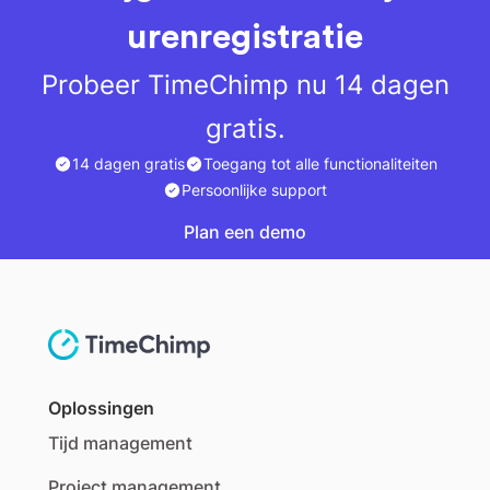
urenregistratie
Probeer TimeChimp nu 14 dagen
gratis.
14 dagen gratis
Toegang tot alle functionaliteiten
Persoonlijke support
Plan een demo
Plan een demo
Oplossingen
Tijd management
Project management