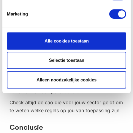
urenregistratie app.
Dit zorgt voor overzicht en
voorkomt dat je rechten verliest.
Marketing
Tijd voor tijd in cao's zoals
Alle cookies toestaan
de VVT
In sectoren als de Verpleging, Verzorging en
Selectie toestaan
Thuiszorg (VVT) zijn tijd voor tijd-afspraken heel
normaal. De cao VVT bevat bijvoorbeeld
Alleen noodzakelijke cookies
specifieke richtlijnen over het opbouwen en
opnemen van compensatie-uren.
Check altijd de cao die voor jouw sector geldt om
te weten welke regels op jou van toepassing zijn.
Conclusie