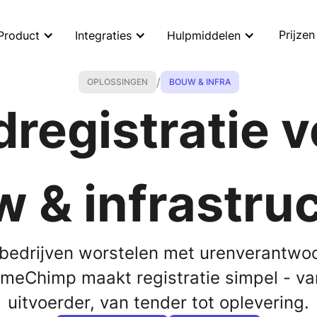
Prijzen
Product
Integraties
Hulpmiddelen
OPLOSSINGEN
BOUW & INFRA
/
OPLOSSINGEN
BOUW & INFRA
dregistratie 
 & infrastru
bedrijven worstelen met urenverantwo
meChimp maakt registratie simpel - van
uitvoerder, van tender tot oplevering.