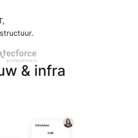
T,
structuur.
w & infra