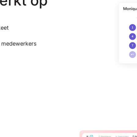
werkt op
keet
le medewerkers