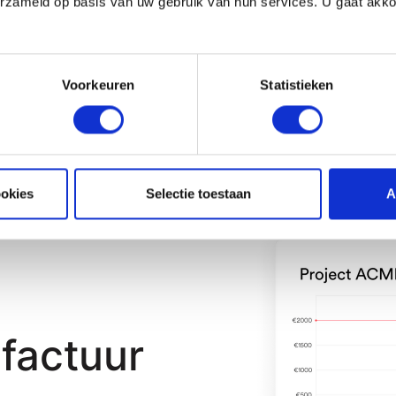
erzameld op basis van uw gebruik van hun services. U gaat akk
Voorkeuren
Statistieken
ookies
Selectie toestaan
A
factuur