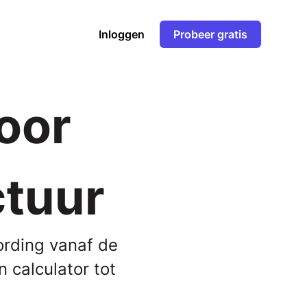
Inloggen
Probeer gratis
voor
ctuur
ording vanaf de
 calculator tot