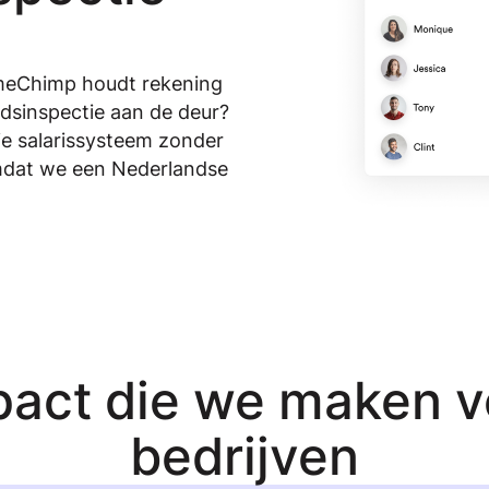
meChimp houdt rekening
idsinspectie aan de deur?
 je salarissysteem zonder
dat we een Nederlandse
act die we maken v
bedrijven