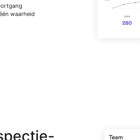
oortgang
 één waarheid
spectie-