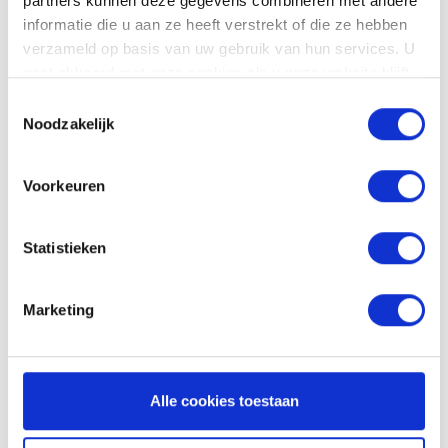
partners kunnen deze gegevens combineren met andere
toegang tot het project via het klantenportaal,
informatie die u aan ze heeft verstrekt of die ze hebben
zodat zij altijd uren en uitgaven kunnen
verzameld op basis van uw gebruik van hun services. U
goedkeuren. Dat voorkomt miscommunicatie en
gaat akkoord met onze cookies als u onze website blijft
je klant voelt zich zo betrokken bij het project.
gebruiken.
Toestemmingsselectie
Noodzakelijk
Probeer gratis
Voorkeuren
Statistieken
Marketing
Alle cookies toestaan