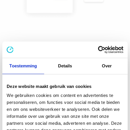
Zet je offerte om in een
project
Toestemming
Details
Over
Is je offerte goedgekeurd en heb je van een
Deze website maakt gebruik van cookies
potentiële klant een klant gemaakt?
Gefeliciteerd! In TimeChimp zet je makkelijk je
We gebruiken cookies om content en advertenties te
offerte om in een project. Daardoor start je
personaliseren, om functies voor social media te bieden
meteen met goed
projectmanagement
en ben je
en om ons websiteverkeer te analyseren. Ook delen we
dus altijd op de hoogte van de status van het
informatie over uw gebruik van onze site met onze
project. Medewerkers
registeren uren
en
partners voor social media, adverteren en analyse. Deze
uitgaven op het project en je geeft de klant