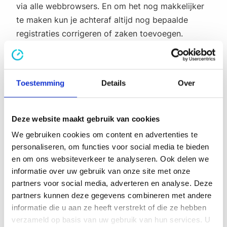
via alle webbrowsers. En om het nog makkelijker
te maken kun je achteraf altijd nog bepaalde
registraties corrigeren of zaken toevoegen.
Handig als je een keer wat vergeten bent of in de
haast hebt ingevuld.
Toestemming
Details
Over
5. Exportfuncties
Voor de projectcontrollers bij BAM Infra was het
Deze website maakt gebruik van cookies
een doorslaggevende functionaliteit: de
We gebruiken cookies om content en advertenties te
exportfunctie naar Excel. Zij draaien veel analyses
personaliseren, om functies voor social media te bieden
en rapportages in Excel en wij kunnen ons
en om ons websiteverkeer te analyseren. Ook delen we
informatie over uw gebruik van onze site met onze
voorstellen dat bijvoorbeeld jouw accountant ook
partners voor social media, adverteren en analyse. Deze
de voorkeur geeft aan een CSV of Excel-bestand
partners kunnen deze gegevens combineren met andere
van bepaalde gegevens. In onze tool creëer je
informatie die u aan ze heeft verstrekt of die ze hebben
daarom heel eenvoudig verschillende overzichten
verzameld op basis van uw gebruik van hun services. U