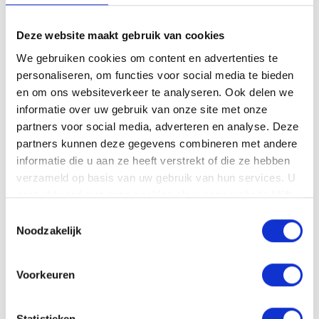
Deze website maakt gebruik van cookies
We gebruiken cookies om content en advertenties te
personaliseren, om functies voor social media te bieden
en om ons websiteverkeer te analyseren. Ook delen we
informatie over uw gebruik van onze site met onze
Samenwerken
partners voor social media, adverteren en analyse. Deze
partners kunnen deze gegevens combineren met andere
wordt makkelijker
informatie die u aan ze heeft verstrekt of die ze hebben
verzameld op basis van uw gebruik van hun services. U
dankzij het
gaat akkoord met onze cookies als u onze website blijft
gebruiken.
Toestemmingsselectie
klantenportaal
Noodzakelijk
Geef klanten direct inzicht in
Voorkeuren
projectvoortgang en bestede uren.
Bekijk het klantenportaal
Bekijk het klantenportaal
Statistieken