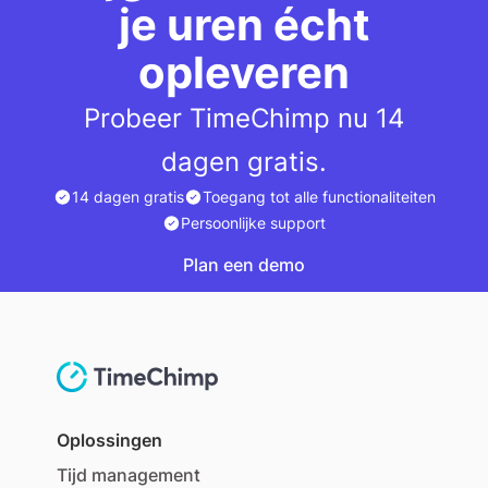
je uren écht
opleveren
Probeer TimeChimp nu 14
dagen gratis.
14 dagen gratis
Toegang tot alle functionaliteiten
Persoonlijke support
Plan een demo
Plan een demo
Oplossingen
Tijd management