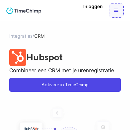
Inloggen
Integraties
/
CRM
Hubspot
Combineer een CRM met je urenregistratie
Activeer in TimeChimp