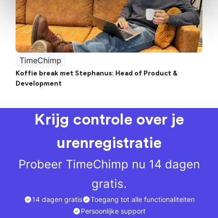
TimeChimp
Koffie break met Stephanus: Head of Product &
Development
Krijg controle over je
urenregistratie
Probeer TimeChimp nu 14 dagen
gratis.
14 dagen gratis
Toegang tot alle functionaliteiten
Persoonlijke support