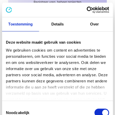
Registreer uren, beheer projecten
en boost je productiviteit.
Start proefperiode
Toestemming
Details
Over
Deze website maakt gebruik van cookies
We gebruiken cookies om content en advertenties te
Lees meer
personaliseren, om functies voor social media te bieden
en om ons websiteverkeer te analyseren. Ook delen we
Bekijk alle blogs ->
informatie over uw gebruik van onze site met onze
partners voor social media, adverteren en analyse. Deze
partners kunnen deze gegevens combineren met andere
informatie die u aan ze heeft verstrekt of die ze hebben
verzameld op basis van uw gebruik van hun services. U
gaat akkoord met onze cookies als u onze website blijft
gebruiken.
Toestemmingsselectie
Noodzakelijk