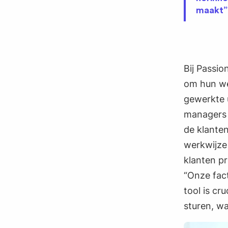
maakt”
Bij Passi
om hun we
gewerkte 
managers d
de klante
werkwijze
klanten p
“Onze fact
tool is cr
sturen, wa