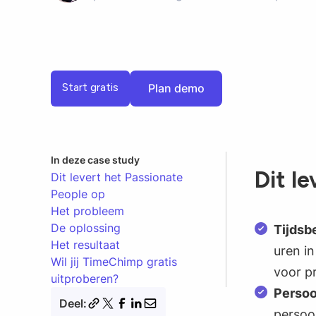
Plan demo
Start gratis
Plan demo
In deze case study
Dit l
Dit levert het Passionate
People op
Het probleem
De oplossing
Tijdsb
Het resultaat
uren in
Wil jij TimeChimp gratis
voor pr
uitproberen?
Persoo
Deel:
persoo