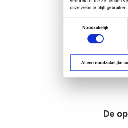
verstrekt of die ze hebben v
onze website blijft gebruiken.
Diana ove
TimeChimp
Toestemmingsselectie
met dit s
Noodzakelijk
tijdregist
betaalsta
betalingen
foutgevoe
Alleen noodzakelijke c
profession
De op