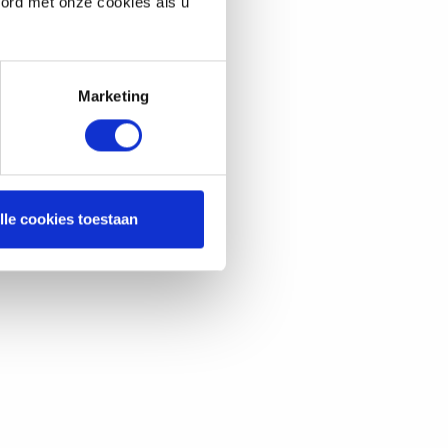
oord met onze cookies als u
rdat we
 konden
erde
Marketing
n om
it was erg
en we een
lle cookies toestaan