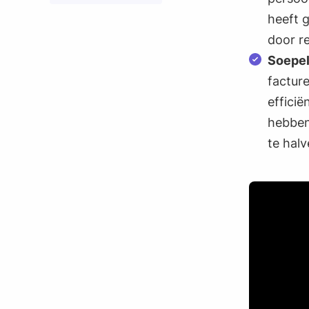
heeft g
door re
Soepel
factur
efficië
hebben
te halv