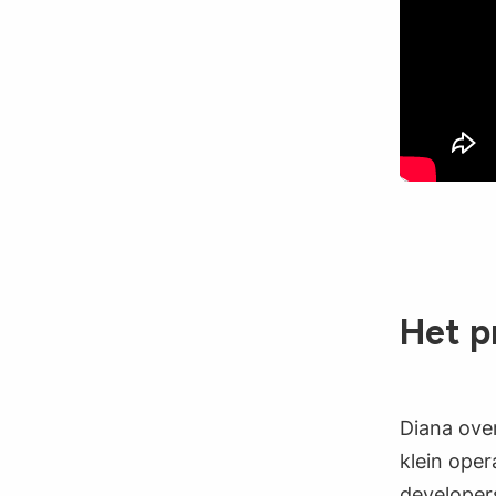
Het p
Diana over
klein ope
developers