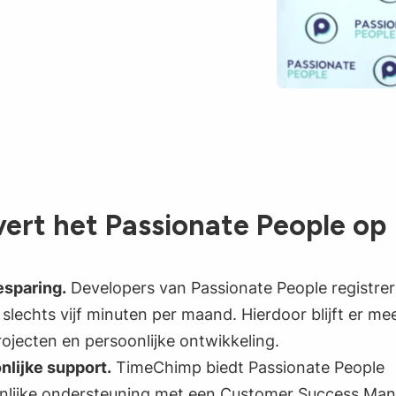
evert het Passionate People op
esparing.
Developers van Passionate People registre
 slechts vijf minuten per maand. Hierdoor blijft er mee
ojecten en persoonlijke ontwikkeling.
nlijke support.
TimeChimp biedt Passionate People
nlijke ondersteuning met een Customer Success Mana