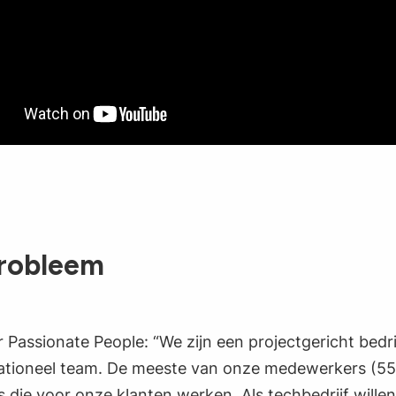
robleem
 Passionate People: “We zijn een projectgericht bedr
rationeel team. De meeste van onze medewerkers (55, 
 die voor onze klanten werken. Als techbedrijf wille