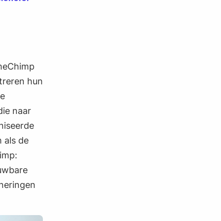
imeChimp
treren hun
de
die naar
niseerde
 als de
imp:
ouwbare
nneringen