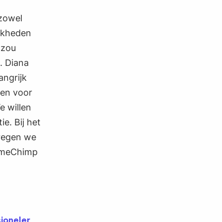
 zowel
ijkheden
 zou
. Diana
angrijk
ben voor
e willen
ie. Bij het
regen we
TimeChimp
sioneler