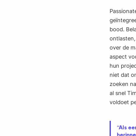
Passionate
geïntegree
bood. Bel
ontlasten
over de m
aspect voo
hun projec
niet dat o
zoeken na
al snel T
voldoet p
“Als ee
herinne