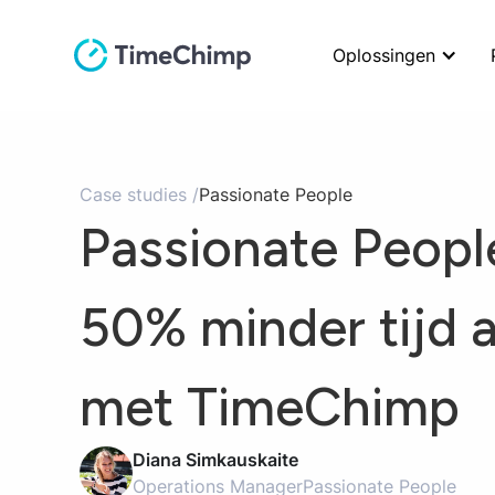
Oplossingen
Case studies /
Passionate People
Passionate Peopl
50% minder tijd a
met TimeChimp
Diana Simkauskaite
Operations Manager
Passionate People