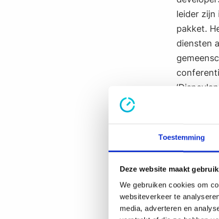
leider zij
pakket. H
diensten 
gemeensch
conferent
‘Disneylan
werkomgevi
Toestemming
"Ons ou
de beta
om beta
Deze website maakt gebruik
was erg
We gebruiken cookies om cont
websiteverkeer te analyseren
media, adverteren en analys