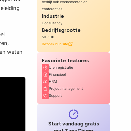
bedrijf ook evenementen en
eleiding
conferenties.
Industrie
Consultancy
Bedrijfsgrootte
el
50-100
ren,
Bezoek hun site
den weten
Favoriete features
Urenregistratie
Financieel
HRM
Project management
Support
Start vandaag gratis
met TimeChimp