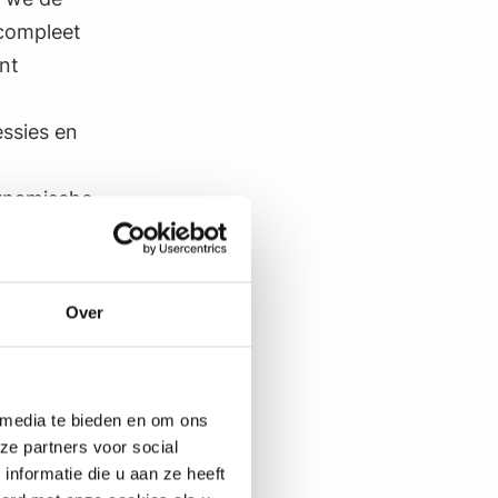
 compleet
nt
ssies en
dynamische
Over
cht van
s maken
hen. Dit
 media te bieden en om ons
ze partners voor social
nformatie die u aan ze heeft