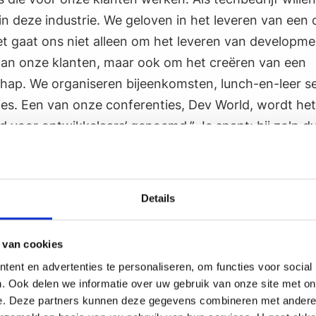
n in deze industrie. We geloven in het leveren van een
et gaat ons niet alleen om het leveren van developme
aan onze klanten, maar ook om het creëren van een
ap. We organiseren bijeenkomsten, lunch-en-leer se
ies. Een van onze conferenties, Dev World, wordt het
d voor ontwikkelaars’ genoemd.” Je snapt: bij zo'n 
ng is goede urenregistratie cruciaal.
Details
de urenregistratiesysteem gaf geen duidelijk overzi
alstatus van facturen. We moesten zelf veel sheet
lingen bij te houden en werkuren met elkaar te matc
 van cookies
 foutgevoelig.”
ent en advertenties te personaliseren, om functies voor social
. Ook delen we informatie over uw gebruik van onze site met on
e. Deze partners kunnen deze gegevens combineren met andere i