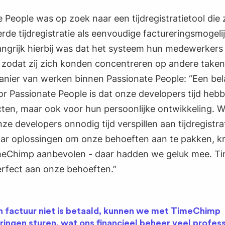
 People was op zoek naar een tijdregistratietool die
rde tijdregistratie als eenvoudige factureringsmogel
angrijk hierbij was dat het systeem hun medewerkers
, zodat zij zich konden concentreren op andere taken
anier van werken binnen Passionate People: “Een bel
r Passionate People is dat onze developers tijd heb
ten, maar ook voor hun persoonlijke ontwikkeling. W
nze developers onnodig tijd verspillen aan tijdregistrat
ar oplossingen om onze behoeften aan te pakken, k
imeChimp aanbevolen - daar hadden we geluk mee. 
erfect aan onze behoeften.”
n factuur niet is betaald, kunnen we met TimeChimp
ringen sturen, wat ons financieel beheer veel profes