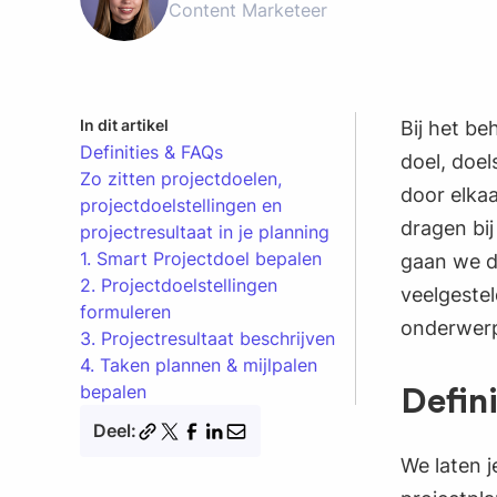
Content Marketeer
In dit artikel
Bij het be
Definities & FAQs
doel, doel
Zo zitten projectdoelen,
door elkaa
projectdoelstellingen en
dragen bij
projectresultaat in je planning
1. Smart Projectdoel bepalen
gaan we d
2. Projectdoelstellingen
veelgeste
formuleren
onderwer
3. Projectresultaat beschrijven
4. Taken plannen & mijlpalen
bepalen
Defin
Deel:
We laten j