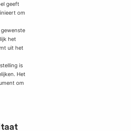
oel geeft
finieert om
e gewenste
ijk het
mt uit het
telling is
ijken. Het
trument om
ltaat