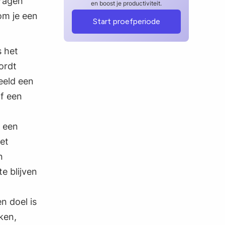
vragen
en boost je productiviteit.
om je een
Start proefperiode
s het
ordt
eeld een
of een
s een
et
n
e blijven
n doel is
ken,