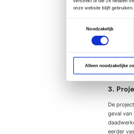
verstrekt of die ze hebben v
aanwezigh
onze website blijft gebruiken.
website.
Toestemmingsselectie
2. Proj
Noodzakelijk
Om het SM
doelstelli
gebruiksvr
Alleen noodzakelijke c
optimalis
3. Proj
De project
geval van 
daadwerkel
eerder vas