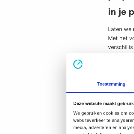
in je 
Laten we n
Met het v
verschil i
Voorbeeld
gebruikt d
Toestemming
1. Smar
Bij het op
Deze website maakt gebruik
SMART (Sp
We gebruiken cookies om cont
projectdoe
websiteverkeer te analyseren
informati
media, adverteren en analys