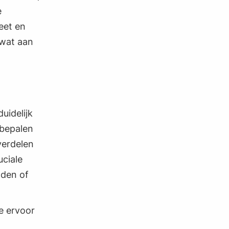
e
eet en
 wat aan
uidelijk
 bepalen
verdelen
uciale
nden of
e ervoor