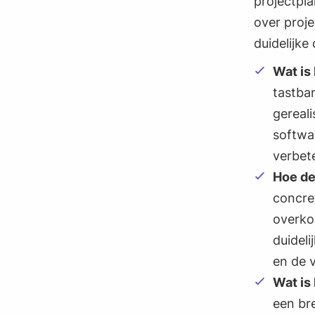
projectpl
over proje
duidelijke
Wat is
tastbar
gereali
softwa
verbete
Hoe def
concre
overko
duideli
en de 
Wat is
een bre