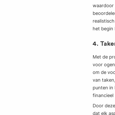
waardoor h
beoordelen
realistisc
het begin 
4. Take
Met de pro
voor ogen
om de voo
van taken,
punten in 
financieel
Door deze 
dat elk as