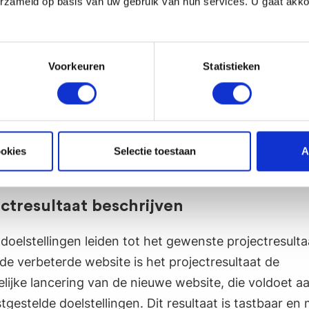
erzameld op basis van uw gebruik van hun services. U gaat akk
eid van het bedrijf te verbeteren door middel van e
ectdoelstellingen formuleren
Voorkeuren
Statistieken
ART projectdoel te bereiken, is het noodzakelijk om 
ngen te formuleren. Bijvoorbeeld, het implementeren 
iendelijke interface, het verminderen van laadtijden 
ookies
Selectie toestaan
A
eren van de website voor zoekmachines.
ectresultaat beschrijven
doelstellingen leiden tot het gewenste projectresultaa
de verbeterde website is het projectresultaat de
ijke lancering van de nieuwe website, die voldoet a
tgestelde doelstellingen. Dit resultaat is tastbaar en