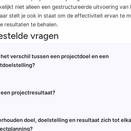
lijkt niet alleen een gestructureerde uitvoering van 
aar stelt je ook in staat om de effectiviteit ervan te 
e resultaten te behalen.
estelde vragen
 het verschil tussen een projectdoel en een
tdoelstelling?
jectdoel is de algemene richting of ambitie die je met een 
reiken. Een doelstelling is concreter en meetbaar; het beschr
eke prestaties die je moet realiseren om het doel te behalen
 een projectresultaat?
jectresultaat is het tastbare of meetbare eindproduct van 
, zoals een nieuwe website, een app of een verbeterd proc
en wat er daadwerkelijk is opgeleverd aan het einde van het
rhouden doel, doelstelling en resultaat zich tot elk
.
jectplanning?