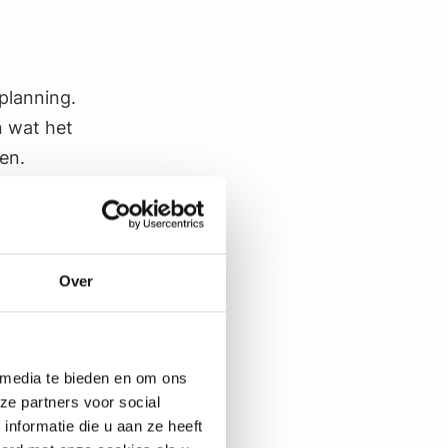
planning.
n wat het
ten.
ikkelen en
.
Over
der en
onden)
 media te bieden en om ons
er
ze partners voor social
m de online
nformatie die u aan ze heeft