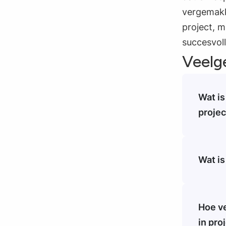
vergemakke
project, m
succesvoll
Veelg
Wat is
projec
Een pro
wilt be
specifi
Wat is
Het pro
project
laat zi
Hoe ve
project
in pro