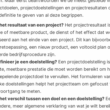
an. Maar eerst beantwoorden we de meest gestelde 
ctdoelen, projectdoelstellingen en projectresultaten 
 definitie te geven van al deze begrippen.
 het resultaat van een project?
Het projectresultaat i
e of meetbare product, de dienst of het effect dat w
seerd aan het einde van een project. Dit kan bijvoorb
retoepassing, een nieuw product, een voltooid plan 
rde bedrijfsprocedure zijn.
inieer je een doelstelling?
Een projectdoelstelling i
te, meetbare prestatie die moet worden bereikt om h
epelende projectdoel te vervullen. Het formuleren va
jke doelstellingen helpt het projectteam om gefocust t
voortgang te meten.
 het verschil tussen een doel en een doelstelling?
Ee
dere, meer algemene verklaring van wat je wilt berei