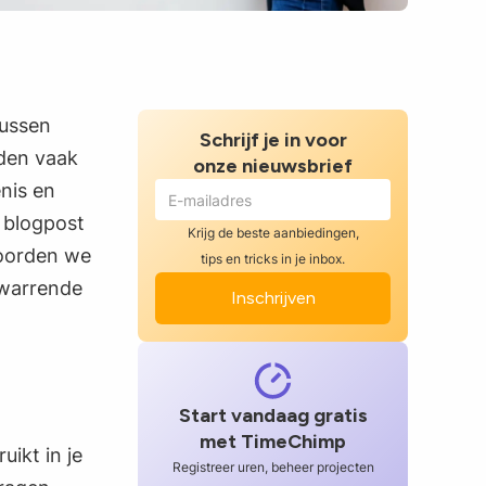
tussen
Schrijf je in voor
rden vaak
onze nieuwsbrief
nis en
e blogpost
Krijg de beste aanbiedingen,
woorden we
tips en tricks in je inbox.
rwarrende
Start vandaag gratis
met TimeChimp
ikt in je
Registreer uren, beheer projecten