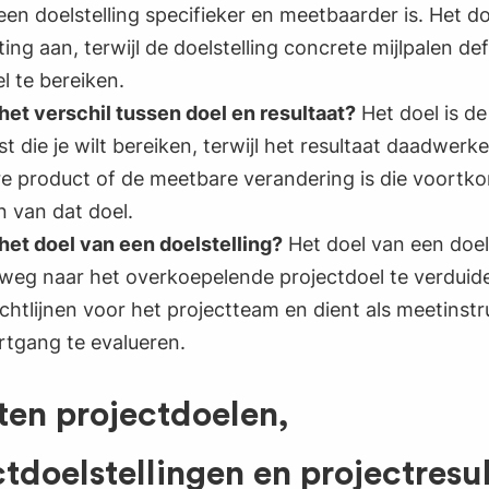
 een doelstelling specifieker en meetbaarder is. Het d
ting aan, terwijl de doelstelling concrete mijlpalen de
l te bereiken.
het verschil tussen doel en resultaat?
Het doel is d
t die je wilt bereiken, terwijl het resultaat daadwerkel
re product of de meetbare verandering is die voortko
n van dat doel.
 het doel van een doelstelling?
Het doel van een doels
weg naar het overkoepelende projectdoel te verduidel
ichtlijnen voor het projectteam en dient als meetins
rtgang te evalueren.
tten projectdoelen,
ctdoelstellingen en projectresu