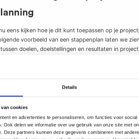
planning
u eens kijken hoe je dit kunt toepassen op je project
olgende voorbeeld van een stappenplan laten we zie
s tussen doelen, doelstellingen en resultaten in projec
:
Je leidt een project om een nieuwe website te ontw
e volgende stappen om een projectplan op te stellen
Details
t Projectdoel bepalen
stellen van je projectplan is het essentieel om een hel
 van cookies
ecifiek, Meetbaar, Acceptabel, Realistisch, Tijdgeb
ent en advertenties te personaliseren, om functies voor social
l te bepalen. Kijk naar ons eerdere blogpost voor me
. Ook delen we informatie over uw gebruik van onze site met on
e over
SMART doelen
. In dit geval kan het doel zijn o
e. Deze partners kunnen deze gegevens combineren met andere i