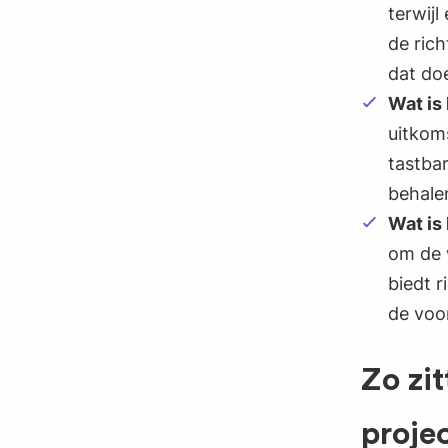
terwijl
de rich
dat doe
Wat is 
uitkoms
tastba
behale
Wat is
om de 
biedt r
de voo
Zo zi
proje