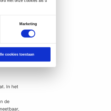
oord met onze cookies als u
en nieuwe
Marketing
specifieke
van een
en het
lle cookies toestaan
t. In het
an de
 meetbaar,