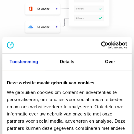
Toestemming
Details
Over
Koppel met andere tools
Deze website maakt gebruik van cookies
We gebruiken cookies om content en advertenties te
Werk je met een boekhoudsysteem of
personaliseren, om functies voor social media te bieden
HR/Payrolling tool? Top! TimeChimp heeft
en om ons websiteverkeer te analyseren. Ook delen we
koppelingen
met verschillende andere tools,
informatie over uw gebruik van onze site met onze
zodat jij altijd met andere applicaties kan
partners voor social media, adverteren en analyse. Deze
synchroniseren en je niks handmatig hoeft over
partners kunnen deze gegevens combineren met andere
te zetten. Importeer snel en makkelijk klanten of