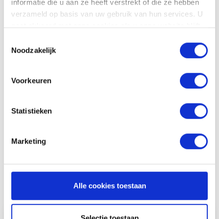
informatie die u aan ze heeft verstrekt of die ze hebben
exporteer uren naar je boekhoudsysteem. We
verzameld op basis van uw gebruik van hun services. U
hebben koppelingen met onder andere
Exact
,
gaat akkoord met onze cookies als u onze website blijft
Yuki
,
AFAS
en
Twinfield
.
gebruiken.
Toestemmingsselectie
Noodzakelijk
Vrijblijvend proberen
Voorkeuren
Statistieken
Marketing
Andere functionaliteiten
Alle cookies toestaan
Selectie toestaan